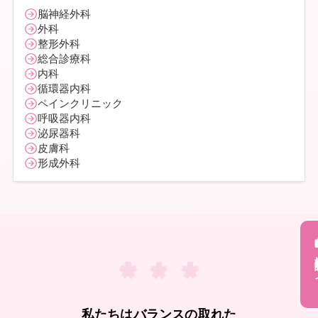
脳神経外科
外科
整形外科
総合診療科
内科
循環器内科
ペインクリニック
呼吸器内科
泌尿器科
皮膚科
形成外科
採用
私たちはバランスの取れた