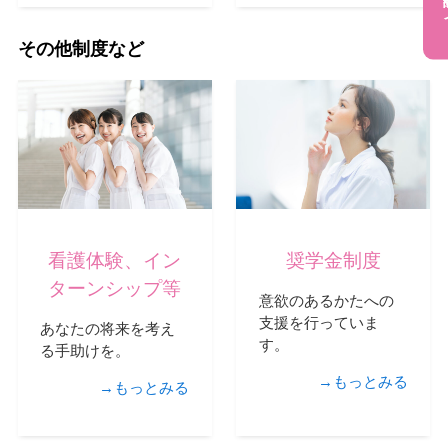
採用
その他制度など
看護体験
、イン
奨学金制度
ターンシップ等
意欲のあるかたへの
支援を行っていま
あなたの将来を考え
す。
る手助けを。
→もっとみる
→もっとみる