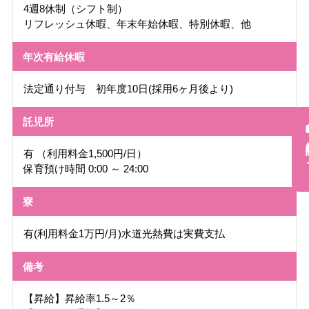
4週8休制（シフト制）
リフレッシュ休暇、年末年始休暇、特別休暇、他
年次有給休暇
法定通り付与 初年度10日(採用6ヶ月後より)
託児所
採用
有 （利用料金1,500円/日）
保育預け時間 0:00 ～ 24:00
寮
有(利用料金1万円/月)水道光熱費は実費支払
備考
【昇給】昇給率1.5～2％